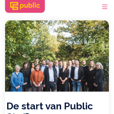
Home
Over Public
Talent Academy
Jobs
Blog
Contact
De start van Public