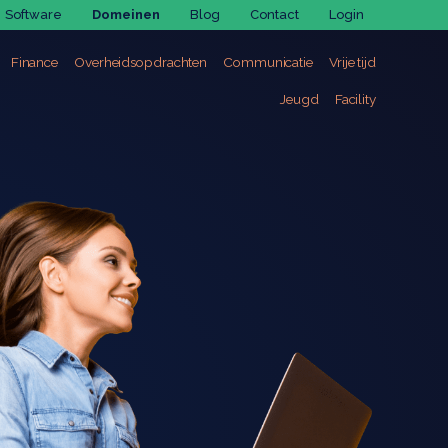
Software
Domeinen
Blog
Contact
Login
ng
Functieweging
Finance
Overheidsopdrachten
Communicatie
Vrije tijd
rs
JobSolutions
ng
Social Solutions
Jeugd
Facility
nagement
sessments voor lokale besturen
gement
nagement
ing
t
e
ikkeling