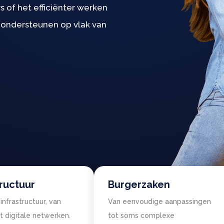
 of het efficiënter werken
 ondersteunen op vlak van
tructuur
Burgerzaken
infrastructuur, van
Van eenvoudige aanpassingen
 digitale netwerken.
tot soms complexe