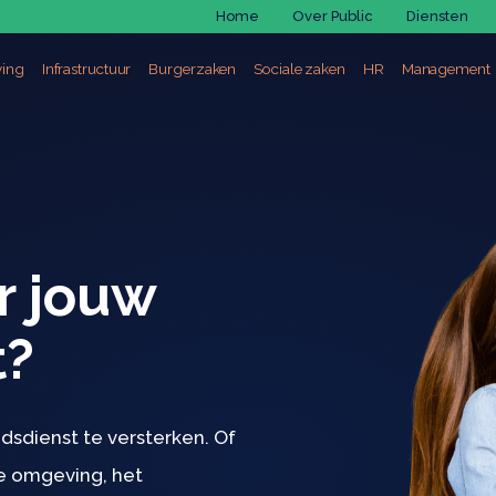
Home
Over Public
Diensten
Public Staffi
ing
Infrastructuur
Burgerzaken
Sociale zaken
HR
Management
Public Partne
Job marketi
elijke planning
Openbare werken
Bevolking
Individuele hulpverlening
Legal
Interim ma
Testen en as
nbouw en milieu
Technische uitvoeringsdienst
Burgerlijke stand
Schuldhulpverlening
Personeelsdienst
Crisismana
teit
GIS
Vreemdelingenzaken
Financiële optimalisatie
Profielmatch
Change ma
Financiële optimalisatie
Testcentrum
Functieweg
Gerichte Search
r jouw
Campagne op maa
Werving & selecti
t?
Coaching en ontw
sdienst te versterken. Of
e omgeving, het