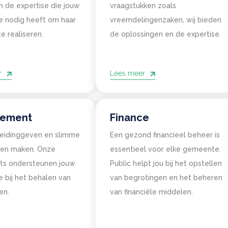
n de expertise die jouw
vraagstukken zoals
 nodig heeft om haar
vreemdelingenzaken, wij bieden
e realiseren.
de oplossingen en de expertise.
r
Lees meer
Lorem ipsum
ement
Finance
Lorem ipsum dolor sit amet, consectetur adipiscing elit, sed do
 leidinggeven en slimme
Een gezond financieel beheer is
eiusmod tempor incididunt ut labore et dolore magna aliqua. Ut
gen maken. Onze
essentieel voor elke gemeente.
enim ad minim veniam, quis nostrud exercitation ullamco laboris
nts ondersteunen jouw
Public helpt jou bij het opstellen
nisi ut aliquip ex ea commodo consequat.
bij het behalen van
van begrotingen en het beheren
en.
van financiële middelen.
Ik ga akkoord dat mijn gegevens gebruikt worden zoals beschreven in d
privacy policy
.