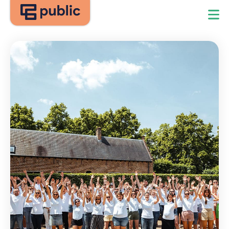
Home
Over Public
Diensten
Software
Domeinen
Blog
Contact
Login