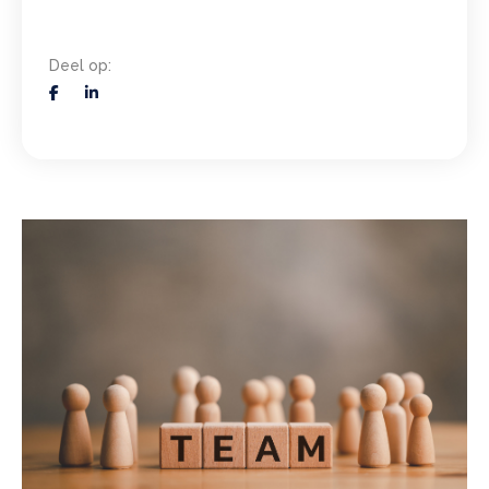
Deel op:
Vorige
Next
>>