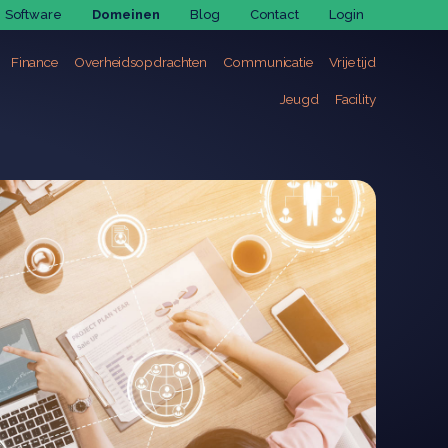
Software
Domeinen
Blog
Contact
Login
ng
Functieweging
Finance
Overheidsopdrachten
Communicatie
Vrije tijd
rs
JobSolutions
ng
Social Solutions
Jeugd
Facility
nagement
sessments voor lokale besturen
gement
nagement
ing
t
e
ikkeling