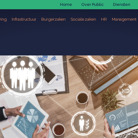
Home
Over Public
Diensten
Public Staffi
ing
Infrastructuur
Burgerzaken
Sociale zaken
HR
Management
Public Partne
Job marketi
elijke planning
Openbare werken
Bevolking
Individuele hulpverlening
Legal
Interim ma
Testen en as
nbouw en milieu
Technische uitvoeringsdienst
Burgerlijke stand
Schuldhulpverlening
Personeelsdienst
Crisismana
teit
GIS
Vreemdelingenzaken
Financiële optimalisatie
Profielmatch
Change ma
Financiële optimalisatie
Testcentrum
Functieweg
Gerichte Search
Campagne op maa
Werving & selecti
Coaching en ontw