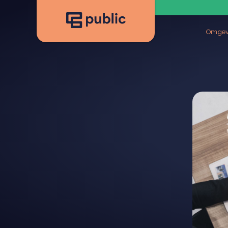
Omgev
Ruimt
Stede
Mobili