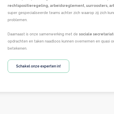
rechtspositieregeling, arbeidsreglement, uurroosters, ar
super gespecialiseerde teams achter zich waarop zij zich k
Lorem ipsum
problemen.
Lorem ipsum dolor sit amet, consectetur adipiscing elit, sed do
Daarnaast is onze samenwerking met de
sociale secretaria
eiusmod tempor incididunt ut labore et dolore magna aliqua. Ut
opdrachten en taken naadloos kunnen overnemen en quasi o
enim ad minim veniam, quis nostrud exercitation ullamco laboris
betekenen.
nisi ut aliquip ex ea commodo consequat.
Schakel onze experten in!
Ik ga akkoord dat mijn gegevens gebruikt worden zoals beschreven in d
privacy policy
.
Weigeren
ACCEPTEREN