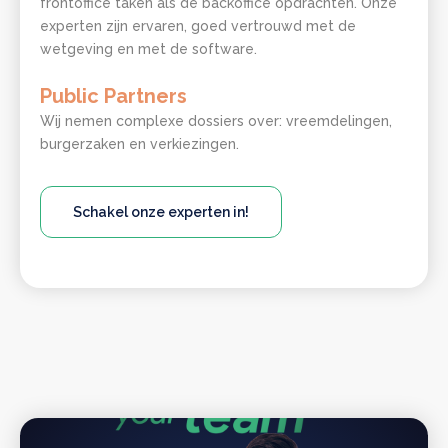
frontoffice taken als de backoffice opdrachten. Onze
experten zijn ervaren, goed vertrouwd met de
wetgeving en met de software.
Public Partners
Wij nemen complexe dossiers over: vreemdelingen,
burgerzaken en verkiezingen.
Lorem ipsum
Lorem ipsum dolor sit amet, consectetur
Schakel onze experten in!
adipiscing elit, sed do eiusmod tempor incididunt
ut labore et dolore magna aliqua. Ut enim ad
minim veniam, quis nostrud exercitation ullamco
laboris nisi ut aliquip ex ea commodo consequat.
Ik ga akkoord dat mijn gegevens gebruikt worden
zoals beschreven in de
privacy policy
.