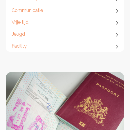
Functieweging
Campagne op maat
Communicatie
Werving & selectie
Coaching en ontwikkeling
Vrije tijd
Jeugd
Facility