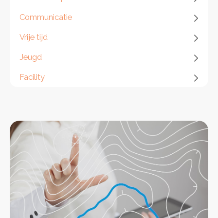
Functieweging
Campagne op maat
Communicatie
Werving & selectie
Coaching en ontwikkeling
Vrije tijd
Jeugd
Facility