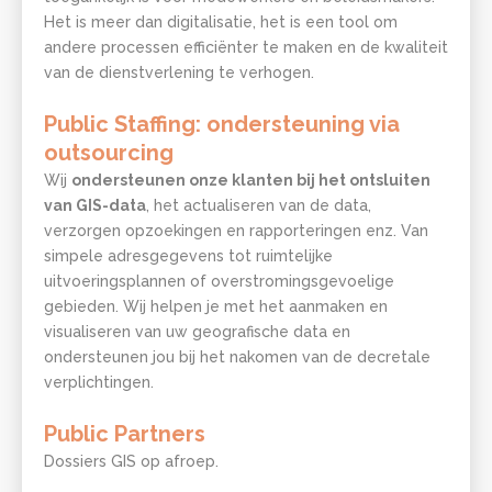
Het is meer dan digitalisatie, het is een tool om
andere processen efficiënter te maken en de kwaliteit
van de dienstverlening te verhogen.
Public Staffing: ondersteuning via
outsourcing
Wij
ondersteunen onze klanten bij het ontsluiten
van GIS-data
, het actualiseren van de data,
verzorgen opzoekingen en rapporteringen enz. Van
simpele adresgegevens tot ruimtelijke
Lorem ipsum
uitvoeringsplannen of overstromingsgevoelige
gebieden. Wij helpen je met het aanmaken en
visualiseren van uw geografische data en
Lorem ipsum dolor sit amet, consectetur
ondersteunen jou bij het nakomen van de decretale
adipiscing elit, sed do eiusmod tempor incididunt
verplichtingen.
ut labore et dolore magna aliqua. Ut enim ad
minim veniam, quis nostrud exercitation ullamco
Public Partners
laboris nisi ut aliquip ex ea commodo consequat.
Dossiers GIS op afroep.